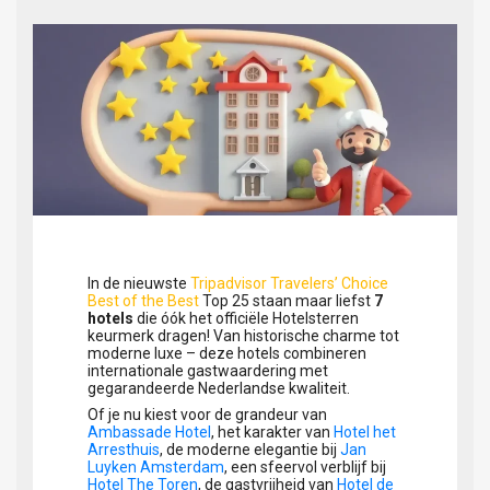
In de nieuwste
Tripadvisor Travelers’ Choice
Best of the Best
Top 25 staan maar liefst
7
hotels
die óók het officiële Hotelsterren
keurmerk dragen! Van historische charme tot
moderne luxe – deze hotels combineren
internationale gastwaardering met
gegarandeerde Nederlandse kwaliteit.
Of je nu kiest voor de grandeur van
Ambassade Hotel
, het karakter van
Hotel het
Arresthuis
, de moderne elegantie bij
Jan
Luyken Amsterdam
, een sfeervol verblijf bij
Hotel The Toren
, de gastvrijheid van
Hotel de