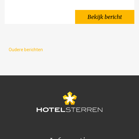
Bekijk bericht
Berichtennavigatie
Oudere berichten