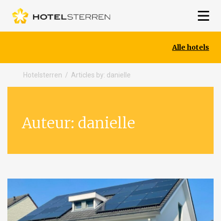
Alle hotels
Hotelsterren
/
Articles by: danielle
Auteur:
danielle