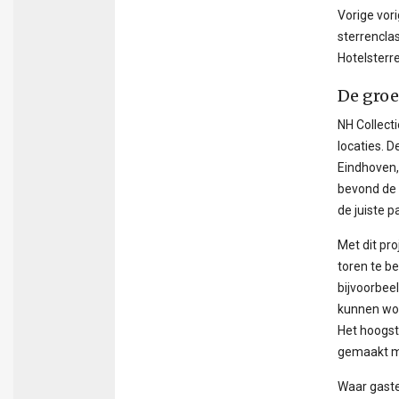
Vorige vor
sterrenclas
Hotelsterr
De groe
NH Collecti
locaties. 
Eindhoven,
bevond de 
de juiste p
Met dit pro
toren te b
bijvoorbee
kunnen wor
Het hoogst
gemaakt me
Waar gaste