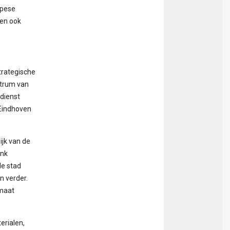
opese
 en ook
strategische
ntrum van
dienst
 Eindhoven
ijk van de
enk
de stad
n verder.
 maat
erialen,