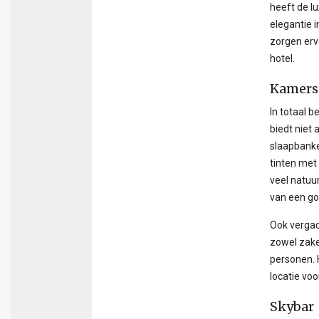
heeft de l
elegantie 
zorgen erv
hotel.
Kamers 
In totaal b
biedt niet
slaapbanke
tinten met
veel natuur
van een go
Ook vergade
zowel zake
personen. H
locatie voo
Skybar