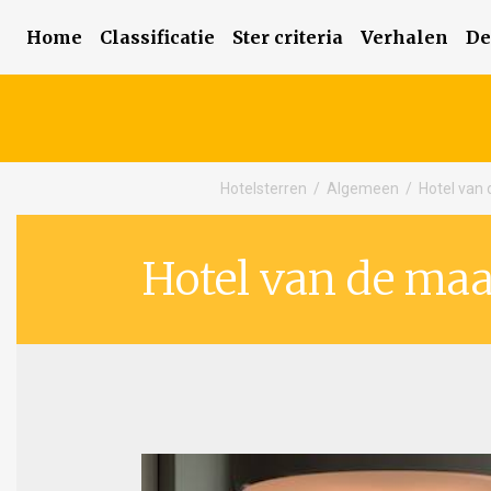
Home
Classificatie
Ster criteria
Verhalen
De
Hotelsterren
/
Algemeen
/
Hotel van 
Hotel van de maa