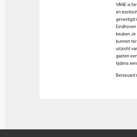
VANE is he
en exotisc
gevestigd i
Eindhoven 
keuken.Je 
kunnen teru
uitzicht v
gasten een
tijdens een
Benieuwd n