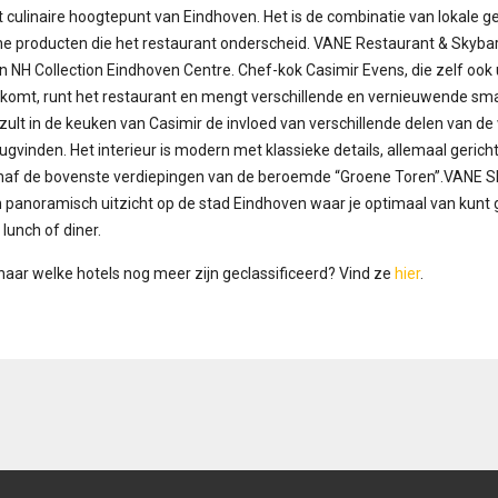
t culinaire hoogtepunt van Eindhoven. Het is de combinatie van lokale g
he producten die het restaurant onderscheid. VANE Restaurant & Skybar
n NH Collection Eindhoven Centre. Chef-kok Casimir Evens, die zelf ook 
komt, runt het restaurant en mengt verschillende en vernieuwende sma
zult in de keuken van Casimir de invloed van verschillende delen van de
gvinden. Het interieur is modern met klassieke details, allemaal gerich
anaf de bovenste verdiepingen van de beroemde “Groene Toren”.VANE S
 panoramisch uitzicht op de stad Eindhoven waar je optimaal van kunt 
 lunch of diner.
aar welke hotels nog meer zijn geclassificeerd? Vind ze
hier
.