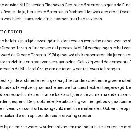
ige ontving NH Collection Eindhoven Centre de 5 sterren volgens de Eur
sificatie. Ja ja, het eerste 5 sterren in Brabant! Het was een groot feest
en was hierbij aanwezig om dit samen met hen te vieren.
ne toren
on hotels zijn altijd gevestigd in historische en iconische gebouwen op 
De Groene Toren in Eindhoven dat precies. Met 14 verdiepingen in het ce
 werd de Groene Toren in 1974 gebouwd als kantoortoren. Na jaren van 
toren zich in een staat van verwaarlozing. Gelukkig vond de gemeente
artner in de NH Hotel Group om de toren weer tot leven te brengen.
ject zijn de architecten erin geslaagd het onderscheidende groene uiterl
ehouden, terwijl ze dynamische nieuwe functies hebben toegevoegd. D
ld aan vouwfronten en Franse balkons tijdens de zomermaanden naar 
den geopend. De grootstedelijke uitstraling van het gebouw gaat binne
e niveau van comfort is aangevuld met luxe materialen. Ook vind je op
ubilair die een oplopende reis in ervaring creëren.
n bij de entree warm worden ontvangen met natuurlijke kleuren en mat