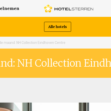
elnemen
Alle hotels
de maand: NH Collection Eindhoven Centre
nd: NH Collection Eind