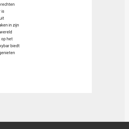
erechten
 is
uit
ken in zijn
 wereld
t op het
kybar biedt
genieten