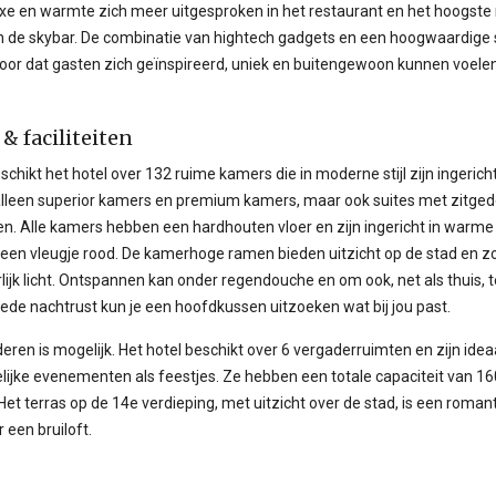
uxe en warmte zich meer uitgesproken in het restaurant en het hoogste
in de skybar. De combinatie van hightech gadgets en een hoogwaardige 
oor dat gasten zich geïnspireerd, uniek en buitengewoon kunnen voelen 
& faciliteiten
eschikt het hotel over 132 ruime kamers die in moderne stijl zijn ingericht
 alleen superior kamers en premium kamers, maar ook suites met zitged
n. Alle kamers hebben een hardhouten vloer en zijn ingericht in warme
 een vleugje rood. De kamerhoge ramen bieden uitzicht op de stad en z
lijk licht. Ontspannen kan onder regendouche en om ook, net als thuis, 
ede nachtrust kun je een hoofdkussen uitzoeken wat bij jou past.
ren is mogelijk. Het hotel beschikt over 6 vergaderruimten en zijn idea
lijke evenementen als feestjes. Ze hebben een totale capaciteit van 16
et terras op de 14e verdieping, met uitzicht over de stad, is een roman
r een bruiloft.