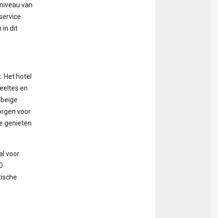
 niveau van
service
in dit
. Het hotel
eeltes en
 beige
orgen voor
te genieten
al voor
0
tische