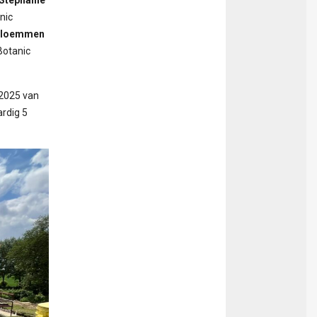
nic
Bloemmen
Botanic
 2025 van
ardig 5