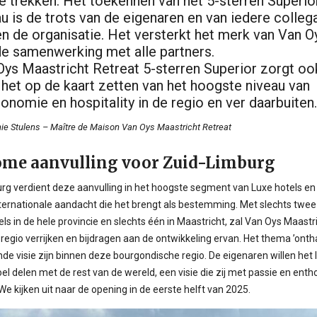
te trekken. Het toekennen van het 5-sterren Superio
u is de trots van de eigenaren en van iedere colleg
en de organisatie. Het versterkt het merk van Van O
de samenwerking met alle partners.
Oys Maastricht Retreat 5-sterren Superior zorgt oo
 het op de kaart zetten van het hoogste niveau van
onomie en hospitality in de regio en ver daarbuiten.
ie Stulens – Maître de Maison Van Oys Maastricht Retreat
me aanvulling voor Zuid-Limburg
rg verdient deze aanvulling in het hoogste segment van Luxe hotels e
nternationale aandacht die het brengt als bestemming. Met slechts twee
ls in de hele provincie en slechts één in Maastricht, zal Van Oys Maastr
regio verrijken en bijdragen aan de ontwikkeling ervan. Het thema ’onth
de visie zijn binnen deze bourgondische regio. De eigenaren willen het 
el delen met de rest van de wereld, een visie die zij met passie en ent
 We kijken uit naar de opening in de eerste helft van 2025.