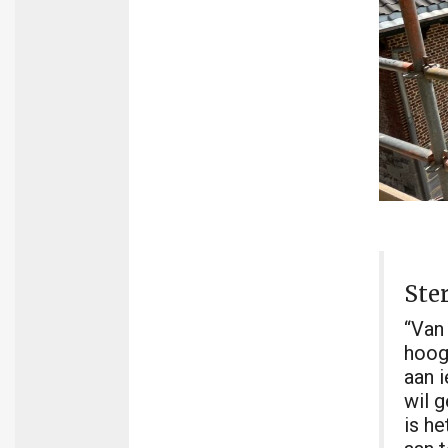
Ster
“Van 
hoog
aan 
wil g
is he