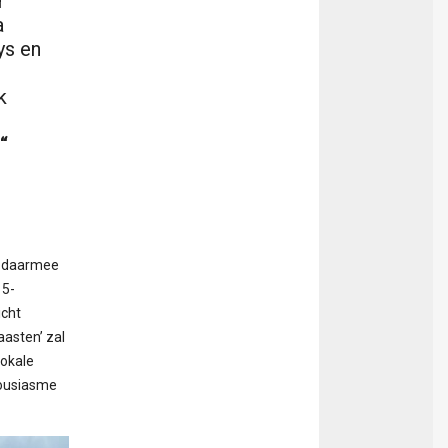
r
a
ys en
k
“
n daarmee
 5-
icht
aasten’ zal
lokale
housiasme