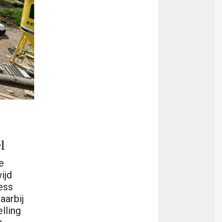
l
e
ijd
ess
aarbij
lling