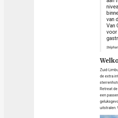
aan 
nivea
binn
van 
Van 
voor
gastr
Stéphan
Welko
Zuid-Limbu
de extra i
sterrenhote
Retreat de 
een passen
geluksgevo
uitstralen.