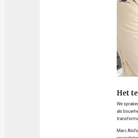
Het t
We spraken
als bouwhe
transforma
Marc Alofs
specialist