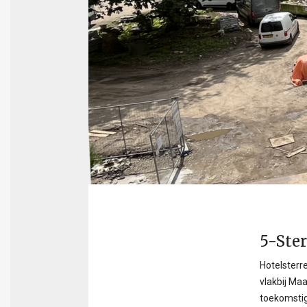
5-Ster
Hotelsterr
vlakbij Maa
toekomstig