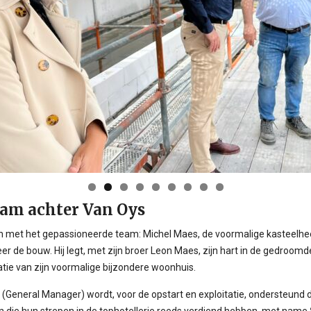
eam achter Van Oys
 met het gepassioneerde team: Michel Maes, de voormalige kasteelheer
er de bouw. Hij legt, met zijn broer Leon Maes, zijn hart in de gedroomd
tie van zijn voormalige bijzondere woonhuis.
 (General Manager) wordt, voor de opstart en exploitatie, ondersteund 
en die hun strepen in de tophotellerie reeds verdiend hebben, met name