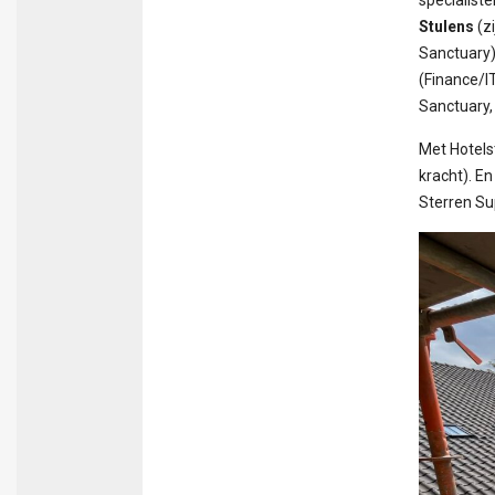
Stulens
(z
Sanctuary
(Finance/I
Sanctuary,
Met Hotels
kracht). E
Sterren Su