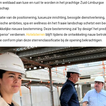
n weldaad aan luxe en rust te worden in het prachtige Zuid-Limburgse
schap.
tie van de positionering, luxueuze inrichting, beoogde dienstverlening,
sche ambities, spa en wellness én het fraaie landschap schetst een be
kkelijke nieuwe bestemming. Deze bestemming zal ‘by design’ het predi
perior’ verdienen.
Hotelsterren
blijft tijdens de ontwikkeling nauw betro
ie conform plan deze sterrenclassificatie bij de opening bekrachtigen.