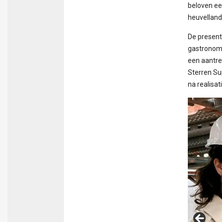
beloven ee
heuvelland
De presenta
gastronomi
een aantre
Sterren Su
na realisat