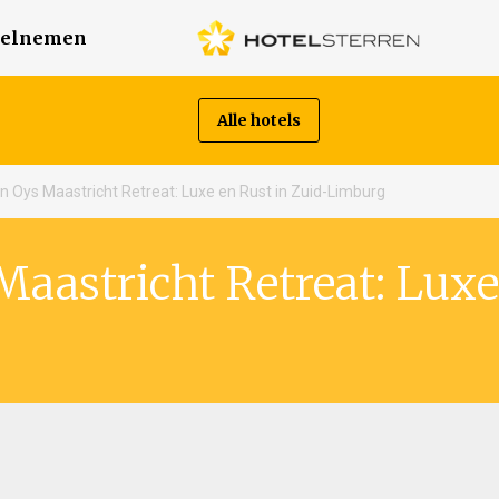
elnemen
Alle hotels
 Oys Maastricht Retreat: Luxe en Rust in Zuid-Limburg
aastricht Retreat: Luxe