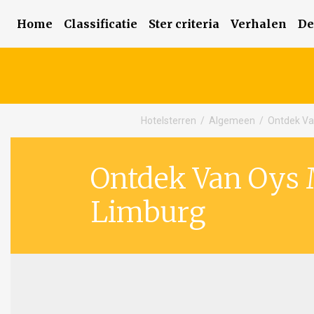
Home
Classificatie
Ster criteria
Verhalen
De
Hotelsterren
/
Algemeen
/
Ontdek Van
Ontdek Van Oys M
Limburg