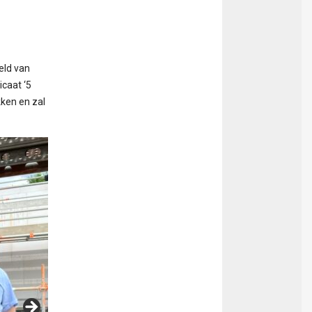
eld van
caat ‘5
kken en zal