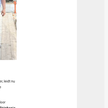
, leidt nu
e
door
Stéphanie