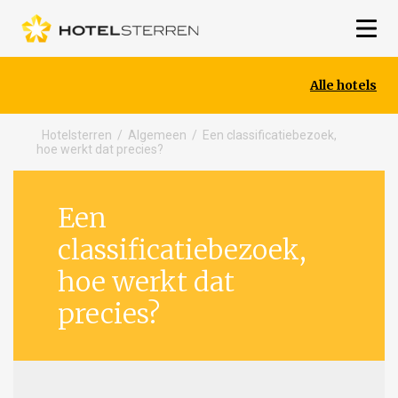
Alle hotels
Hotelsterren
/
Algemeen
/
Een classificatiebezoek,
hoe werkt dat precies?
Een
classificatiebezoek,
hoe werkt dat
precies?