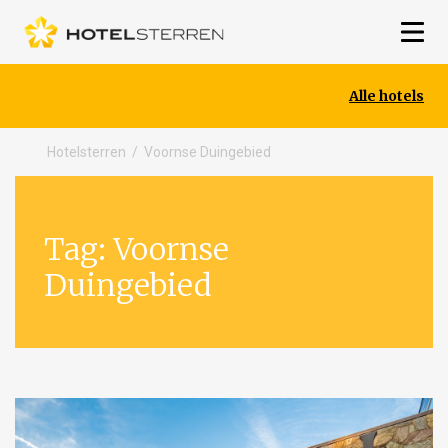
Alle hotels
Hotelsterren
/
Voornse Duingebied
Tag:
Voornse
Duingebied