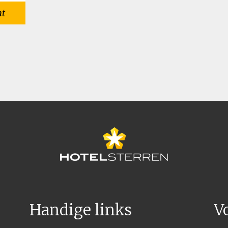
ht
Handige links
V