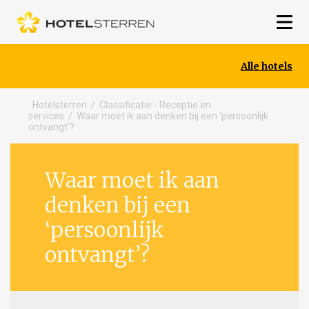
Alle hotels
Hotelsterren
/
Classificatie - Receptie en
services
/
Waar moet ik aan denken bij een ‘persoonlijk
ontvangt’?
Waar moet ik aan
denken bij een
‘persoonlijk
ontvangt’?