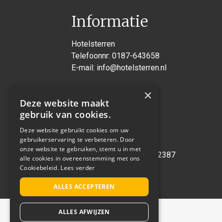
Informatie
Hotelsterren
Telefoonnr:
0187-643658
E-mail:
info@hotelsterren.nl
×
Voorstraat 36a
Deze website maakt
3241 EG Middelharnis
gebruik van cookies.
Deze website gebruikt cookies om uw
BTW: NL8515.92.429.B01
gebruikerservaring te verbeteren. Door
KvK nr: 55166679
onze website te gebruiken, stemt u in met
Bank: NL43RABO0144422387
alle cookies in overeenstemming met ons
Cookiebeleid.
Lees verder
ALLES ACCEPTEREN
ALLES AFWIJZEN