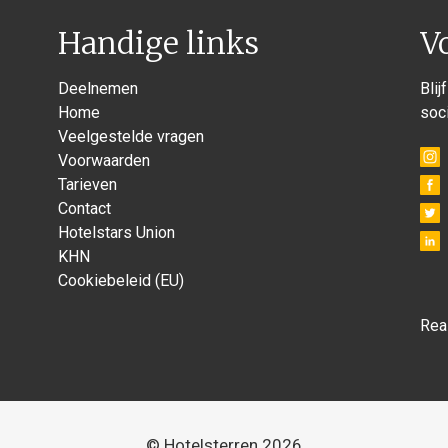
Handige links
V
Deelnemen
Blij
Home
soc
Veelgestelde vragen
Voorwaarden
Tarieven
Contact
Hotelstars Union
KHN
Cookiebeleid (EU)
Rea
© Hotelsterren 2026