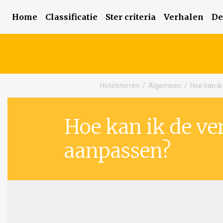
Home
Classificatie
Ster criteria
Verhalen
De
Hotelsterren
/
Algemeen
/
Hoe kan ik
Hoe kan ik de ve
aanpassen?