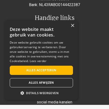
Bank: NL43RABO0144422387
Handige links
×
Deelnemen
Deze website maakt
Home
gebruik van cookies.
Veelgestelde vragen
Deze website gebruikt cookies om uw
Voorwaarden
gebruikerservaring te verbeteren. Door
Tarieven
onze website te gebruiken, stemt u in met
alle cookies in overeenstemming met ons
Contact
Cookiebeleid.
Lees verder
Hotelstars Union
KHN
ALLES ACCEPTEREN
Cookiebeleid (EU)
ALLES AFWIJZEN
Volg ons
DETAILS WEERGEVEN
Blijf op de hoogte via onze
STRIKT NOODZAKELIJK
social media kanalen
PRESTATIE