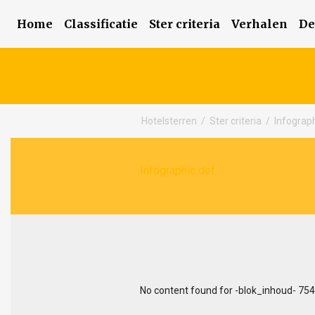
Home
Classificatie
Ster criteria
Verhalen
De
Hotelsterren
/
Ster criteria
/
Infograp
Infographic def
No content found for -blok_inhoud- 754