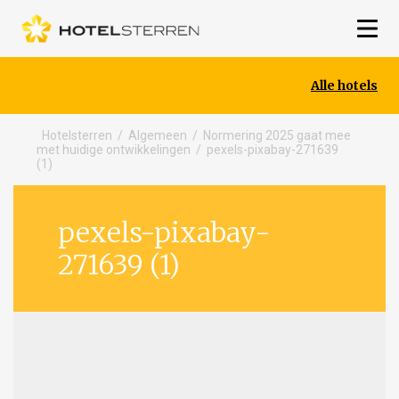
Alle hotels
Hotelsterren
/
Algemeen
/
Normering 2025 gaat mee
met huidige ontwikkelingen
/
pexels-pixabay-271639
(1)
pexels-pixabay-
271639 (1)