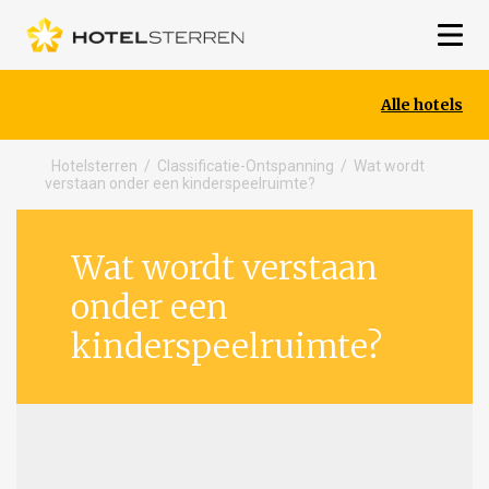
Alle hotels
Hotelsterren
/
Classificatie-Ontspanning
/
Wat wordt
verstaan onder een kinderspeelruimte?
Wat wordt verstaan
onder een
kinderspeelruimte?