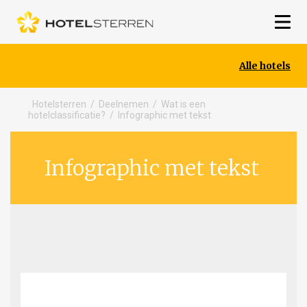
Alle hotels
Hotelsterren
/
Deelnemen
/
Wat is een
hotelclassificatie?
/
Infographic met tekst
Infographic met tekst