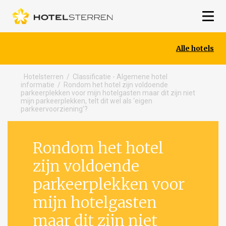
Alle hotels
Hotelsterren
/
Classificatie - Algemene hotel
informatie
/
Rondom het hotel zijn voldoende
parkeerplekken voor mijn hotelgasten maar dit zijn niet
mijn parkeerplekken, telt dit wel als ‘eigen
parkeervoorziening’?
Rondom het hotel
zijn voldoende
parkeerplekken voor
mijn hotelgasten
maar dit zijn niet