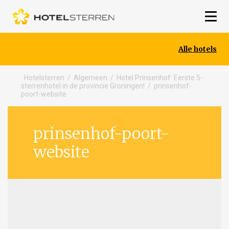
Alle hotels
Hotelsterren
/
Algemeen
/
Hotel Prinsenhof: Eerste 5-
sterrenhotel in de provincie Groningen!
/
prinsenhof-
poort-website
prinsenhof-poort-
website