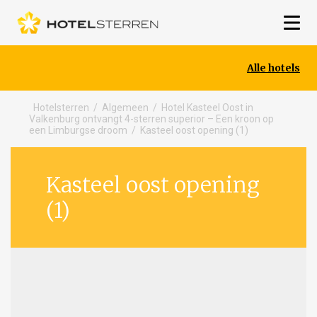
Alle hotels
Hotelsterren
/
Algemeen
/
Hotel Kasteel Oost in
Valkenburg ontvangt 4-sterren superior – Een kroon op
een Limburgse droom
/
Kasteel oost opening (1)
Kasteel oost opening
(1)