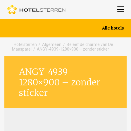
Alle hotels
Hotelsterren
/
Algemeen
/
Beleef de charme van De
Maasparel
/
ANGY-4939-1280×900 – zonder sticker
ANGY-4939-
1280×900 – zonder
sticker